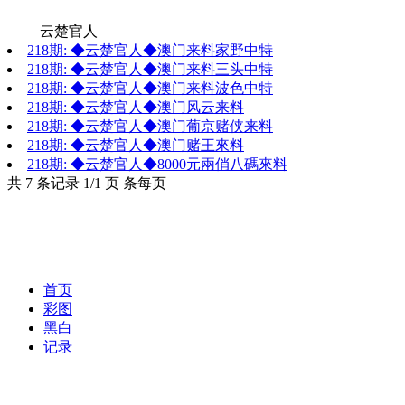
云楚官人
218期: ◆云楚官人◆澳门来料家野中特
218期: ◆云楚官人◆澳门来料三头中特
218期: ◆云楚官人◆澳门来料波色中特
218期: ◆云楚官人◆澳门风云来料
218期: ◆云楚官人◆澳门葡京赌侠来料
218期: ◆云楚官人◆澳门赌王來料
218期: ◆云楚官人◆8000元兩俏八碼來料
共 7 条记录 1/1 页 条每页
首页
彩图
黑白
记录