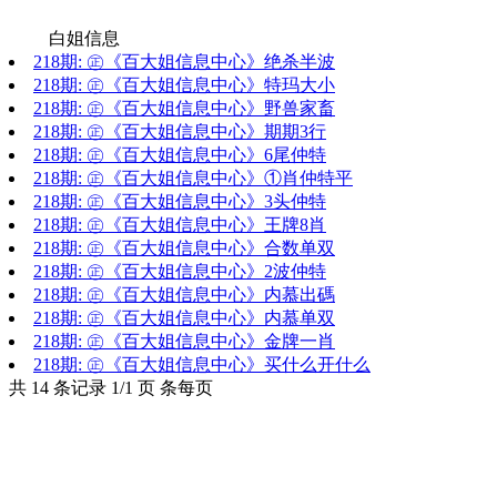
白姐信息
218期: ㊣《百大姐信息中心》绝杀半波
218期: ㊣《百大姐信息中心》特玛大小
218期: ㊣《百大姐信息中心》野兽家畜
218期: ㊣《百大姐信息中心》期期3行
218期: ㊣《百大姐信息中心》6尾仲特
218期: ㊣《百大姐信息中心》①肖仲特平
218期: ㊣《百大姐信息中心》3头仲特
218期: ㊣《百大姐信息中心》王牌8肖
218期: ㊣《百大姐信息中心》合数单双
218期: ㊣《百大姐信息中心》2波仲特
218期: ㊣《百大姐信息中心》内慕出碼
218期: ㊣《百大姐信息中心》内慕单双
218期: ㊣《百大姐信息中心》金牌一肖
218期: ㊣《百大姐信息中心》买什么开什么
共 14 条记录 1/1 页 条每页