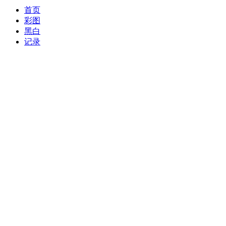
首页
彩图
黑白
记录