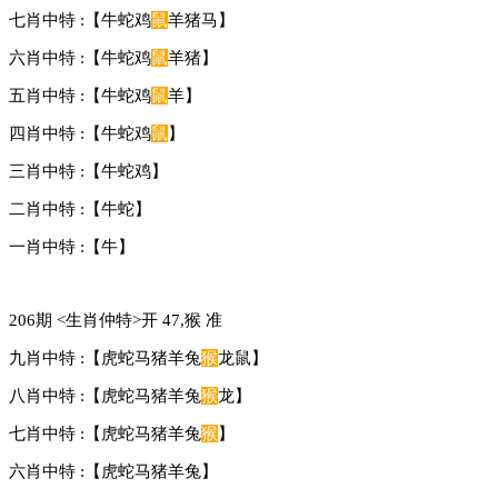
七肖中特 :【牛蛇鸡
鼠
羊猪马】
六肖中特 :【牛蛇鸡
鼠
羊猪】
五肖中特 :【牛蛇鸡
鼠
羊】
四肖中特 :【牛蛇鸡
鼠
】
三肖中特 :【牛蛇鸡】
二肖中特 :【牛蛇】
一肖中特 :【牛】
206期 <生肖仲特>开 47,猴 准
九肖中特 :【虎蛇马猪羊兔
猴
龙鼠】
八肖中特 :【虎蛇马猪羊兔
猴
龙】
七肖中特 :【虎蛇马猪羊兔
猴
】
六肖中特 :【虎蛇马猪羊兔】