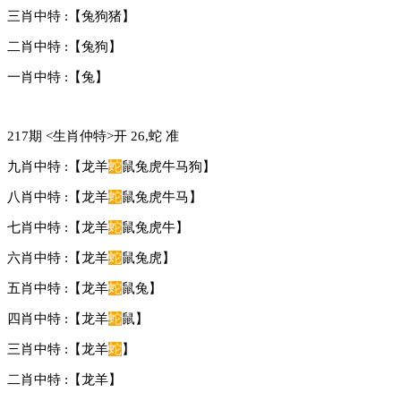
三肖中特 :【兔狗猪】
二肖中特 :【兔狗】
一肖中特 :【兔】
217期 <生肖仲特>开 26,蛇 准
九肖中特 :【龙羊
蛇
鼠兔虎牛马狗】
八肖中特 :【龙羊
蛇
鼠兔虎牛马】
七肖中特 :【龙羊
蛇
鼠兔虎牛】
六肖中特 :【龙羊
蛇
鼠兔虎】
五肖中特 :【龙羊
蛇
鼠兔】
四肖中特 :【龙羊
蛇
鼠】
三肖中特 :【龙羊
蛇
】
二肖中特 :【龙羊】