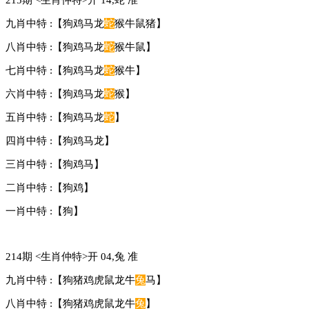
九肖中特 :【狗鸡马龙
蛇
猴牛鼠猪】
八肖中特 :【狗鸡马龙
蛇
猴牛鼠】
七肖中特 :【狗鸡马龙
蛇
猴牛】
六肖中特 :【狗鸡马龙
蛇
猴】
五肖中特 :【狗鸡马龙
蛇
】
四肖中特 :【狗鸡马龙】
三肖中特 :【狗鸡马】
二肖中特 :【狗鸡】
一肖中特 :【狗】
214期 <生肖仲特>开 04,兔 准
九肖中特 :【狗猪鸡虎鼠龙牛
兔
马】
八肖中特 :【狗猪鸡虎鼠龙牛
兔
】