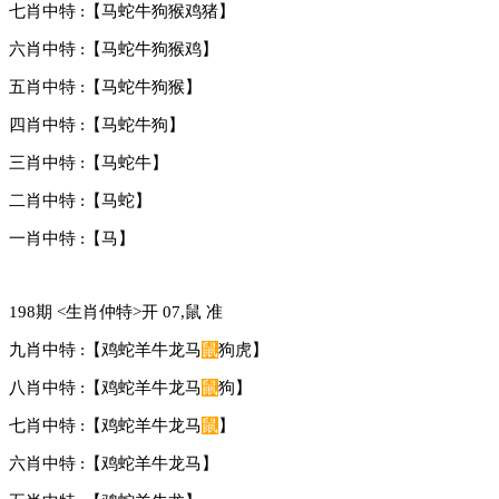
七肖中特 :【马蛇牛狗猴鸡猪】
六肖中特 :【马蛇牛狗猴鸡】
五肖中特 :【马蛇牛狗猴】
四肖中特 :【马蛇牛狗】
三肖中特 :【马蛇牛】
二肖中特 :【马蛇】
一肖中特 :【马】
198期 <生肖仲特>开 07,鼠 准
九肖中特 :【鸡蛇羊牛龙马
鼠
狗虎】
八肖中特 :【鸡蛇羊牛龙马
鼠
狗】
七肖中特 :【鸡蛇羊牛龙马
鼠
】
六肖中特 :【鸡蛇羊牛龙马】