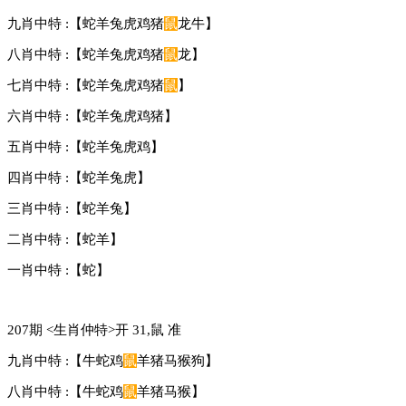
九肖中特 :【蛇羊兔虎鸡猪
鼠
龙牛】
八肖中特 :【蛇羊兔虎鸡猪
鼠
龙】
七肖中特 :【蛇羊兔虎鸡猪
鼠
】
六肖中特 :【蛇羊兔虎鸡猪】
五肖中特 :【蛇羊兔虎鸡】
四肖中特 :【蛇羊兔虎】
三肖中特 :【蛇羊兔】
二肖中特 :【蛇羊】
一肖中特 :【蛇】
207期 <生肖仲特>开 31,鼠 准
九肖中特 :【牛蛇鸡
鼠
羊猪马猴狗】
八肖中特 :【牛蛇鸡
鼠
羊猪马猴】