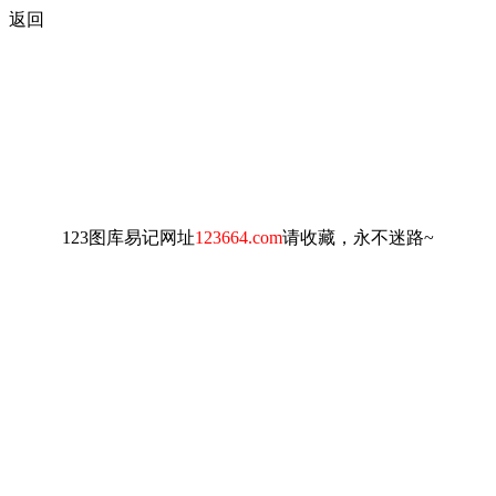
返回
123图库易记网址
123664.com
请收藏，永不迷路~