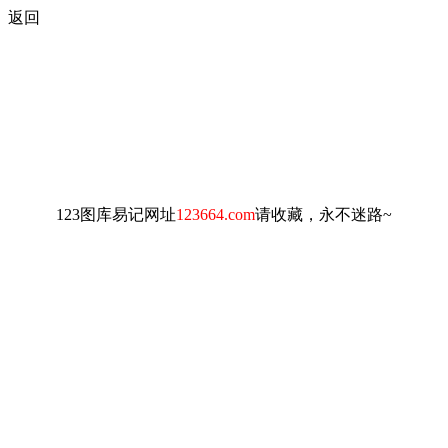
返回
123图库易记网址
123664.com
请收藏，永不迷路~