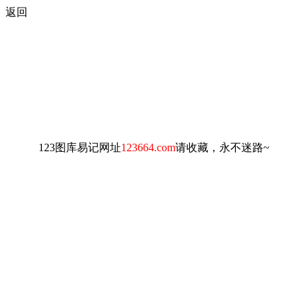
返回
123图库易记网址
123664.com
请收藏，永不迷路~