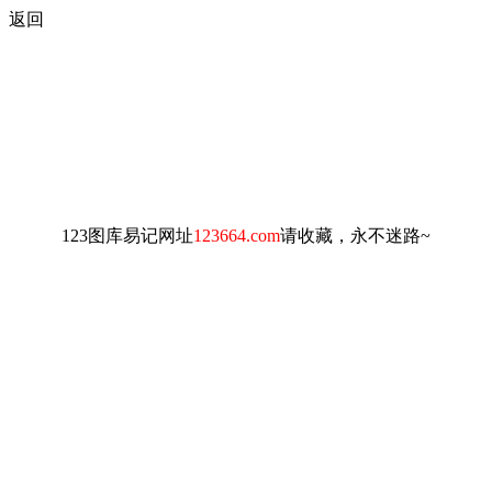
返回
123图库易记网址
123664.com
请收藏，永不迷路~