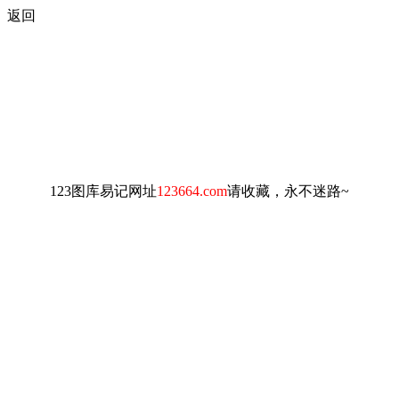
返回
123图库易记网址
123664.com
请收藏，永不迷路~